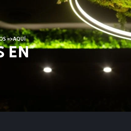
OS =>AQUÍ
S EN