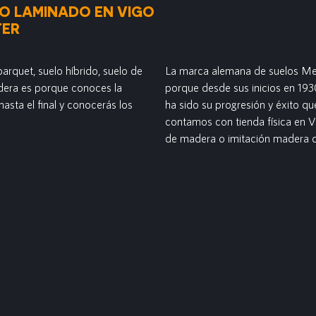
LO LAMINADO EN VIGO
TER
arquet, suelo híbrido, suelo de
La marca alemana de suelos Mei
adera es porque conoces la
porque desde sus inicios en 1930
asta el final y conocerás los
ha sido su progresión y éxito q
contamos con tienda física en 
de madera o imitación madera 